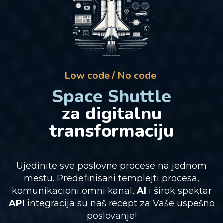
Low code / No code
Space Shuttle
za digitalnu
transformaciju
Ujedinite sve poslovne procese na jednom
mestu. Predefinisani templejti procesa,
komunikacioni omni kanal,
AI
i širok spektar
API
integracija su naš recept za Vaše uspešno
poslovanje!