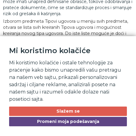
može imati unapred definisane obrasce, tokove odobravanja i
prateće dokumente, čime se standardizuje proces i smanjuje
rizik od grešaka ili kašnjenja.
Izborom predmeta Tipovi ugovora u meniju svih predmeta,
otvara se lista svih kreiranih Tipova ugovora i mogućnost
kreiranja novog tipa ugovora. Do iste liste moguće je doći i
unosom reči
"Tipovi"
u polje za pretragu..
Mi koristimo kolačiće
Mi koristimo kolačiće i ostale tehnologije za
praćenje kako bismo unapredili vašu pretragu
na našem veb sajtu, prikazali personalizovani
sadržaj i ciljane reklame, analizirali posete na
našem sajtu i razumeli odakle dolaze naši
posetioci sajta.
Slažem se
Promeni moja podešavanja
Pregled Tipova ugovora