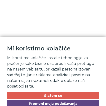
Mi koristimo kolačiće
Mi koristimo kolačiće i ostale tehnologije za
praćenje kako bismo unapredili vašu pretragu
na našem veb sajtu, prikazali personalizovani
sadržaj i ciljane reklame, analizirali posete na
Pokrenite poletanje
našem sajtu i razumeli odakle dolaze naši
posetioci sajta.
Slažem se
Promeni moja podešavanja