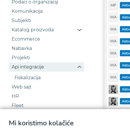
Podaci o organizaciji
Komunikacija
Subjekti
Katalog proizvoda
Ecommerce
Nabavka
Projekti
Api integracije
Fiskalizacija
Web sajt
HR
Fleet
Prodaja
Mi koristimo kolačiće
Korisničke grupe