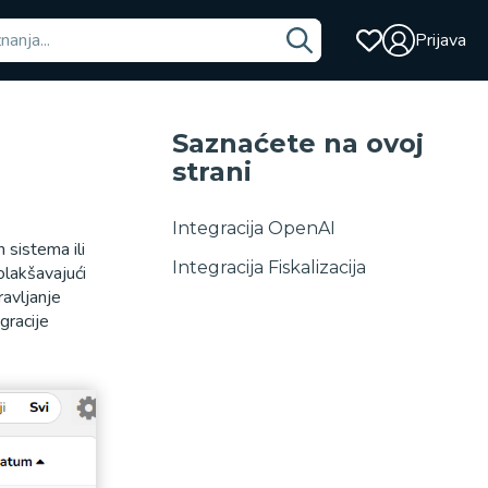
Prijava
Saznaćete na ovoj
strani
Integracija OpenAI
 sistema ili
Integracija Fiskalizacija
olakšavajući
ravljanje
gracije