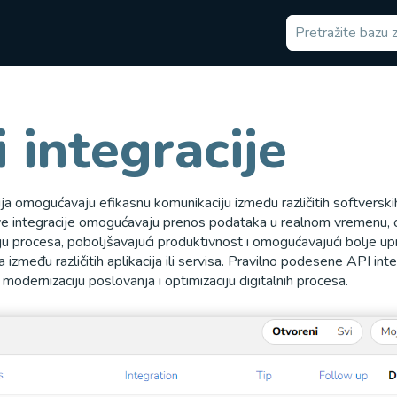
 integracije
ja omogućavaju efikasnu komunikaciju između različitih softverskih
ve integracije omogućavaju prenos podataka u realnom vremenu, 
ju procesa, poboljšavajući produktivnost i omogućavajući bolje up
 između različitih aplikacija ili servisa. Pravilno podesene API inte
 modernizaciju poslovanja i optimizaciju digitalnih procesa.