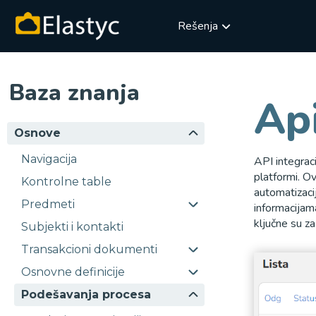
Rešenja
Baza znanja
Api
Osnove
Navigacija
API integraci
platformi. O
Kontrolne table
automatizaci
Predmeti
informacijama
ključne su za
Subjekti i kontakti
Transakcioni dokumenti
Osnovne definicije
Podešavanja procesa