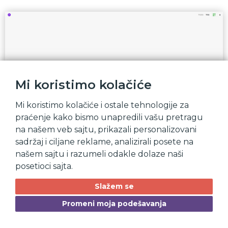
U daljem tekstu biće prikazano kako da u samo nekoliko
Mi koristimo kolačiće
koraka od praznog početnog ekrana, dobijemo jednu
funkcionalnu, preglednu i interaktivnu kontrolnu tablu
Mi koristimo kolačiće i ostale tehnologije za
praćenje kako bismo unapredili vašu pretragu
na našem veb sajtu, prikazali personalizovani
sadržaj i ciljane reklame, analizirali posete na
našem sajtu i razumeli odakle dolaze naši
posetioci sajta.
Slažem se
Promeni moja podešavanja