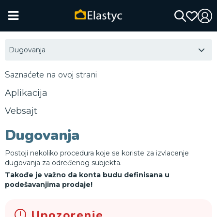
Dugovanja
Saznaćete na ovoj strani
Aplikacija
Vebsajt
Dugovanja
Postoji nekoliko procedura koje se koriste za izvlacenje
dugovanja za određenog subjekta.
Takođe je važno da konta budu definisana u
podešavanjima prodaje!
Upozorenje