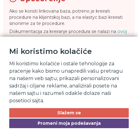
Ako se koristi linkovana baza, potreno je kreirati
procedure na klijentskoj bazi, a na elastyc bazi kreirati
sinonime za te procedure.
ovoj
Dokumentacija za kreiranje procedura se nalazi na
stranici
.
Mi koristimo kolačiće
Definicija dugovanja se deli na 2 osnovne: dugovanja na
Mi koristimo kolačiće i ostale tehnologije za
aplikaciji (backoffice) i na vebsajtu (front)
praćenje kako bismo unapredili vašu pretragu
Aplikacija
na našem veb sajtu, prikazali personalizovani
sadržaj i ciljane reklame, analizirali posete na
našem sajtu i razumeli odakle dolaze naši
Da bi izvlačenje dugovanja u aplikaciji radilo kako treba,
potrebno je uveriti se da su sledeće tri pocedure ažurirane i
posetioci sajta.
pravilno kreirane. Za sve procedure se prosleđuju 2 ulazna
parametra:
subjekt
i
konta.
Slažem se
_el_debt_subject_dospelo
Promeni moja podešavanja
Procedura koja vraća samo dospelo dugovanje.