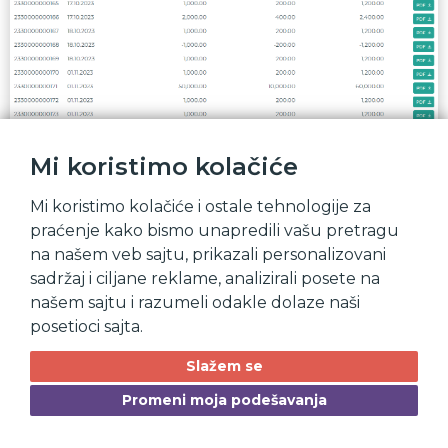
Mi koristimo kolačiće
Mi koristimo kolačiće i ostale tehnologije za
praćenje kako bismo unapredili vašu pretragu
na našem veb sajtu, prikazali personalizovani
sadržaj i ciljane reklame, analizirali posete na
našem sajtu i razumeli odakle dolaze naši
posetioci sajta.
Slažem se
Promeni moja podešavanja