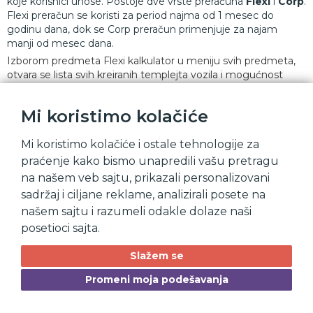
koje korisnici unose. Postoje dve vrste preračuna
Flexi
i
Corp
.
Flexi preračun se koristi za period najma od 1 mesec do
godinu dana, dok se Corp preračun primenjuje za najam
manji od mesec dana.
Izborom predmeta Flexi kalkulator u meniju svih predmeta,
otvara se lista svih kreiranih templejta vozila i mogućnost
kreiranja novog vozila
Mi koristimo kolačiće
Mi koristimo kolačiće i ostale tehnologije za
praćenje kako bismo unapredili vašu pretragu
na našem veb sajtu, prikazali personalizovani
sadržaj i ciljane reklame, analizirali posete na
našem sajtu i razumeli odakle dolaze naši
posetioci sajta.
Slažem se
Promeni moja podešavanja