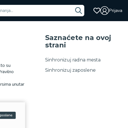
Prijava
Saznaćete na ovoj
strani
Sinhronizuj radna mesta
što su
Sinhronizuj zaposlene
Pravilno
i
ursima unutar