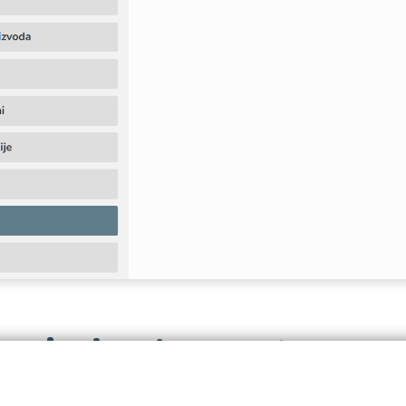
ronizuj radna mesta
sinhronizacije radnih mesta u okviru HR sistema omogućava pre