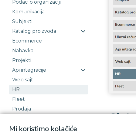
Podaci o organizaciji
Komunikacija
Subjekti
Katalog proizvoda
Ecommerce
Nabavka
Projekti
Api integracije
Web sajt
HR
Fleet
Prodaja
Sinh
Korisničke grupe
Mi koristimo kolačiće
Podrška
Podešavanje 