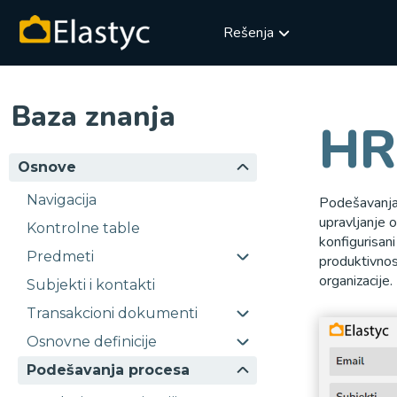
Rešenja
Baza znanja
HR
Osnove
Navigacija
Podešavanja 
upravljanje 
Kontrolne table
konfigurisan
Predmeti
produktivnos
organizacije.
Subjekti i kontakti
Transakcioni dokumenti
Osnovne definicije
Podešavanja procesa