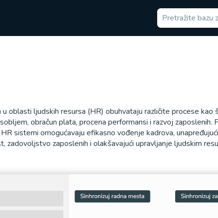
u oblasti ljudskih resursa (HR) obuhvataju različite procese kao 
osobljem, obračun plata, procena performansi i razvoj zaposlenih. 
i HR sistemi omogućavaju efikasno vođenje kadrova, unapređujuć
t, zadovoljstvo zaposlenih i olakšavajući upravljanje ljudskim res