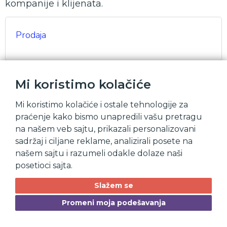
kompanije i klijenata.
Prodaja
Mi koristimo kolačiće
HR
Mi koristimo kolačiće i ostale tehnologije za
praćenje kako bismo unapredili vašu pretragu
na našem veb sajtu, prikazali personalizovani
Podrška
sadržaj i ciljane reklame, analizirali posete na
našem sajtu i razumeli odakle dolaze naši
posetioci sajta.
Slažem se
Finansije
Promeni moja podešavanja