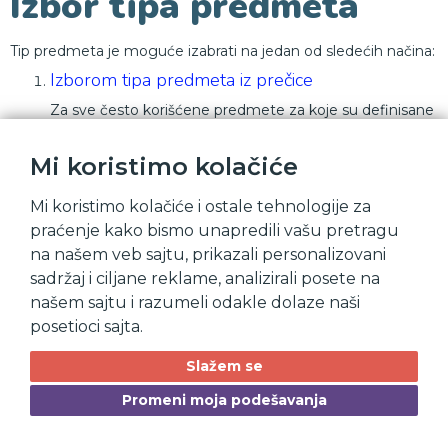
Izbor tipa predmeta
Tip predmeta je moguće izabrati na jedan od sledećih načina:
Izborom tipa predmeta iz prečice
Za sve često korišćene predmete za koje su definisane
prečice, jednostavnim klikom na prečicu birate tip
predmeta
Mi koristimo kolačiće
Izborom iz liste predmeta
Mi koristimo kolačiće i ostale tehnologije za
Klikom na ikonicu za izbor svih predmeta možete
odmah pretraživati ili izabrati predmet iz liste predmeta
praćenje kako bismo unapredili vašu pretragu
na našem veb sajtu, prikazali personalizovani
sadržaj i ciljane reklame, analizirali posete na
našem sajtu i razumeli odakle dolaze naši
posetioci sajta.
Slažem se
Promeni moja podešavanja