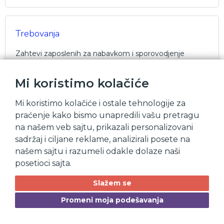
Trebovanja
Zahtevi zaposlenih za nabavkom i sporovodjenje
njihove realizacije
Mi koristimo kolačiće
Mi koristimo kolačiće i ostale tehnologije za
Narudžbine dobavljaču
praćenje kako bismo unapredili vašu pretragu
na našem veb sajtu, prikazali personalizovani
Upravljanje narudžbinama od slanja dobavljačima do
prijema nabavljenog.
sadržaj i ciljane reklame, analizirali posete na
našem sajtu i razumeli odakle dolaze naši
posetioci sajta.
Evidencija prijema
Slažem se
Promeni moja podešavanja
Manuelni i bar code unos primljenih količina i poredjenje
sa planiranim