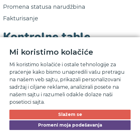
Promena statusa narudžbina
Fakturisanje
Kontrolne table
Mi koristimo kolačiće
Kontrolna tabla naloga za otpremu izlistava 2 grupe:
Nalozi za izdavanje
Mi koristimo kolačiće i ostale tehnologije za
Nalozi za interni prenos
praćenje kako bismo unapredili vašu pretragu
na našem veb sajtu, prikazali personalizovani
Kontrolna tabla ima filtere predmeta po klijentima i po
sadržaj i ciljane reklame, analizirali posete na
ljudima, kao i pretragu po statusu. Predmete takodje
našem sajtu i razumeli odakle dolaze naši
možemo filtrirati po specijalno izabranom vremenskom
periodu.
posetioci sajta.
Slažem se
Promeni moja podešavanja