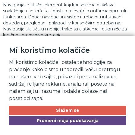
Navigacija je ključni element koji korisnicima olakšava
snalaženje u interfejsu i pristup relevatnim informacijama ili
funkcijama. Dobar navigacioni sistem treba biti intuitivan,
dosledan, pregledan i prilagodljiv korisničkim potrebama.
Navigacija uključuju menije, trake sa alatkama i dugmiće za
logično i predvidivo kretanje
Home
Mi koristimo kolačiće
Mi koristimo kolačiće i ostale tehnologije za
praćenje kako bismo unapredili vašu pretragu
Klikom na ikonicu sa leve strane prikazuje se početna
na našem veb sajtu, prikazali personalizovani
stranica.
Početna stranica je centralno mesto na kome korisnik
sadržaj i ciljane reklame, analizirali posete na
upravlja sistemima, podacima i poslovnim procesima.
našem sajtu i razumeli odakle dolaze naši
Prikazani su ključni podaci, statistike i obaveštenja, a brzi
posetioci sajta.
pristup doprinosi efikasnosti rada.
Slažem se
Lista svih predmeta
Promeni moja podešavanja
Lista predmeta predstavlja struktuirani popis svih elemenata