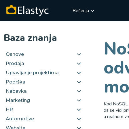
Rešenja
Baza znanja
No
Osnove
od
Prodaja
Upravljanje projektima
mo
Podrška
Nabavka
Marketing
Kod NoSQL Wi
HR
da se vidi pr
u realnom v
Automotive
Website