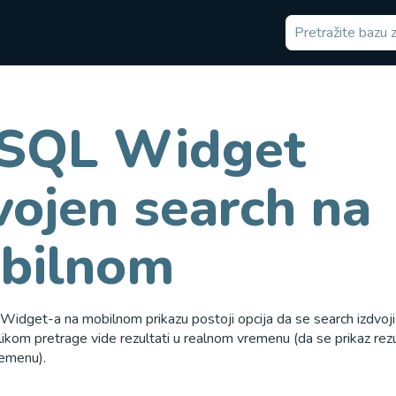
SQL Widget
vojen search na
bilnom
dget-a na mobilnom prikazu postoji opcija da se search izdvoji iz 
ilikom pretrage vide rezultati u realnom vremenu (da se prikaz rezu
remenu).