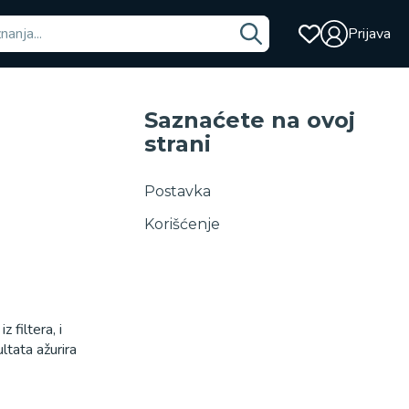
Prijava
Saznaćete na ovoj
strani
Postavka
Korišćenje
filtera, i
ltata ažurira