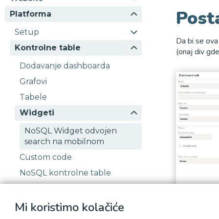
Post
Platforma
Setup
Da bi se ova
Kontrolne table
(onaj div gd
Dodavanje dashboarda
Grafovi
Tabele
Widgeti
NoSQL Widget odvojen
search na mobilnom
Custom code
NoSQL kontrolne table
Integracije
Mi koristimo kolačiće
Stored Procedures