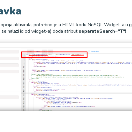
avka
 opcija aktivirala, potrebno je u HTML kodu NoSQL Widget-a u 
e se nalazi id od widget-a) doda atribut
separateSearch="T"!