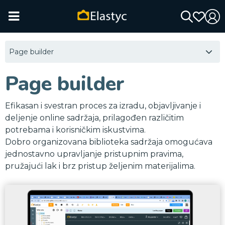
Page builder
Page builder
Efikasan i svestran proces za izradu, objavljivanje i
deljenje online sadržaja, prilagođen različitim
potrebama i korisničkim iskustvima.
Dobro organizovana biblioteka sadržaja omogućava
jednostavno upravljanje pristupnim pravima,
pružajući lak i brz pristup željenim materijalima.