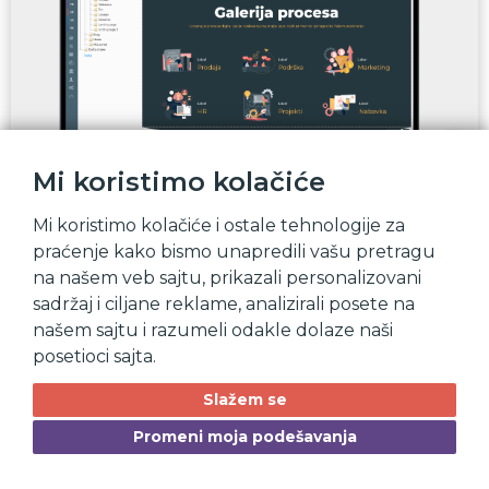
Mi koristimo kolačiće
Saznaćete na ovoj strani
Mi koristimo kolačiće i ostale tehnologije za
praćenje kako bismo unapredili vašu pretragu
Organizacija sadržaja
na našem veb sajtu, prikazali personalizovani
sadržaj i ciljane reklame, analizirali posete na
Sadržaj
našem sajtu i razumeli odakle dolaze naši
Autorizacija pristupa
posetioci sajta.
SEO
Slažem se
Predefinisana podešavanja
Promeni moja podešavanja
Paleta boja