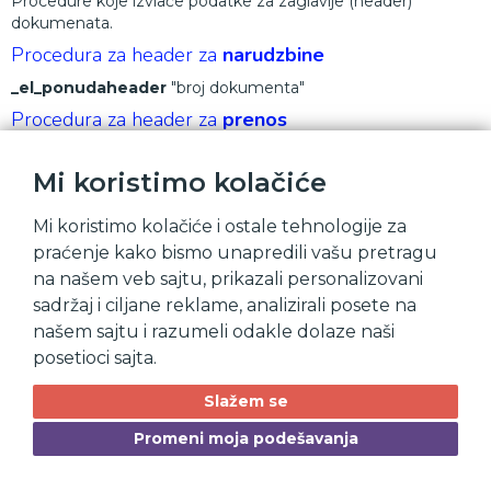
Procedure koje izvlače podatke za zaglavlje (header)
dokumenata.
Procedura za header za
narudzbine
_el_ponudaheader
"broj dokumenta"
Procedura za header za
prenos
_el_fakturaheader
"broj dokumenta"
Mi koristimo kolačiće
Drugi topic
Mi koristimo kolačiće i ostale tehnologije za
praćenje kako bismo unapredili vašu pretragu
Lorem ipsum dolor, sit amet consectetur adipisicing elit. Nisi
neque incidunt esse accusamus dicta veritatis! Nostrum
na našem veb sajtu, prikazali personalizovani
itaque dicta iure porro fuga reprehenderit non alias
sadržaj i ciljane reklame, analizirali posete na
consequuntur. Repellat aut aperiam impedit quia.
našem sajtu i razumeli odakle dolaze naši
Prvi topic subtitle
posetioci sajta.
Lorem ipsum dolor, sit amet consectetur adipisicing elit. Nisi
Slažem se
neque incidunt esse accusamus dicta veritatis! Nostrum
itaque dicta iure porro fuga reprehenderit non alias
Promeni moja podešavanja
consequuntur. Repellat aut aperiam impedit quia.