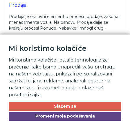
Prodaja
Prodaja je osnovni element u procesu prodaje, zakupa i
menadžmenta vozila. Na osnovu Prodaje,dalje se
kreiraju procesi Ponude, Nabavke i mnogi drugi.
Mi koristimo kolačiće
Mi koristimo kolačiće i ostale tehnologije za
praćenje kako bismo unapredili vašu pretragu
na našem veb sajtu, prikazali personalizovani
sadržaj i ciljane reklame, analizirali posete na
našem sajtu i razumeli odakle dolaze naši
posetioci sajta.
Slažem se
Promeni moja podešavanja