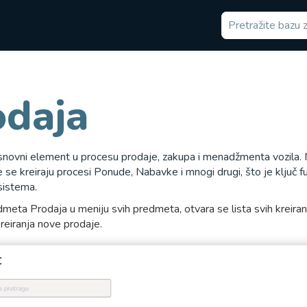
odaja
snovni element u procesu prodaje, zakupa i menadžmenta vozila.
 se kreiraju procesi Ponude, Nabavke i mnogi drugi, što je ključ f
sistema.
meta Prodaja u meniju svih predmeta, otvara se lista svih kreiran
eiranja nove prodaje.