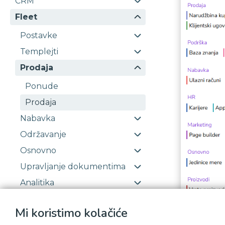
CRM
Fleet
Postavke
Templejti
Prodaja
Ponude
Prodaja
Nabavka
Održavanje
Osnovno
Upravljanje dokumentima
Analitika
Website
Mi koristimo kolačiće
Platforma