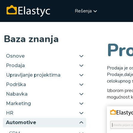
Rešenja
Baza znanja
Pr
Osnove
Prodaja
Prodaja je o
Prodaje,dalje
Upravljanje projektima
celokupnog 
Podrška
Izborom pred
Nabavka
mogućnost kr
Marketing
HR
Automotive