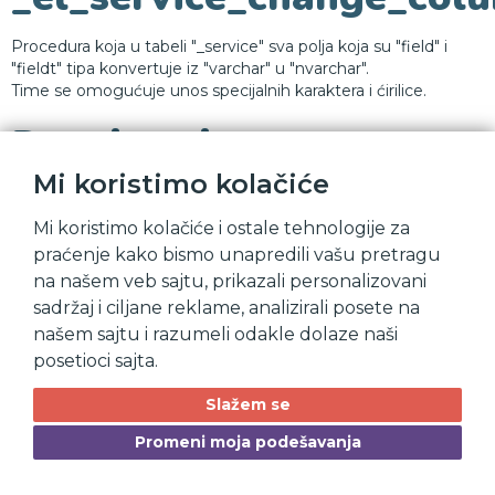
Procedura koja u tabeli "_service" sva polja koja su "field" i
"fieldt" tipa konvertuje iz "varchar" u "nvarchar".
Time se omogućuje unos specijalnih karaktera i ćirilice.
Drugi topic
Mi koristimo kolačiće
Lorem ipsum dolor, sit amet consectetur adipisicing elit. Nisi
neque incidunt esse accusamus dicta veritatis! Nostrum
Mi koristimo kolačiće i ostale tehnologije za
itaque dicta iure porro fuga reprehenderit non alias
praćenje kako bismo unapredili vašu pretragu
consequuntur. Repellat aut aperiam impedit quia.
na našem veb sajtu, prikazali personalizovani
Prvi topic subtitle
sadržaj i ciljane reklame, analizirali posete na
Lorem ipsum dolor, sit amet consectetur adipisicing elit. Nisi
našem sajtu i razumeli odakle dolaze naši
neque incidunt esse accusamus dicta veritatis! Nostrum
posetioci sajta.
itaque dicta iure porro fuga reprehenderit non alias
consequuntur. Repellat aut aperiam impedit quia.
Slažem se
Promeni moja podešavanja