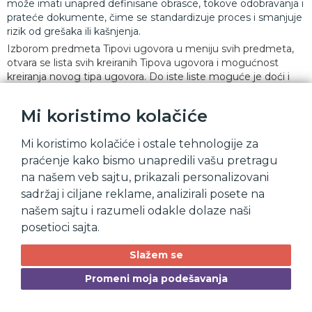
može imati unapred definisane obrasce, tokove odobravanja i
prateće dokumente, čime se standardizuje proces i smanjuje
rizik od grešaka ili kašnjenja.
Izborom predmeta Tipovi ugovora u meniju svih predmeta,
otvara se lista svih kreiranih Tipova ugovora i mogućnost
kreiranja novog tipa ugovora. Do iste liste moguće je doći i
unosom reči
"Tipovi"
u polje za pretragu..
Mi koristimo kolačiće
Mi koristimo kolačiće i ostale tehnologije za
praćenje kako bismo unapredili vašu pretragu
na našem veb sajtu, prikazali personalizovani
sadržaj i ciljane reklame, analizirali posete na
našem sajtu i razumeli odakle dolaze naši
posetioci sajta.
Slažem se
Promeni moja podešavanja
Pregled Tipova ugovora