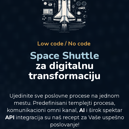
Low code / No code
Space Shuttle
za digitalnu
transformaciju
Ujedinite sve poslovne procese na jednom
mestu. Predefinisani templejti procesa,
komunikacioni omni kanal,
AI
i širok spektar
API
integracija su naš recept za Vaše uspešno
poslovanje!