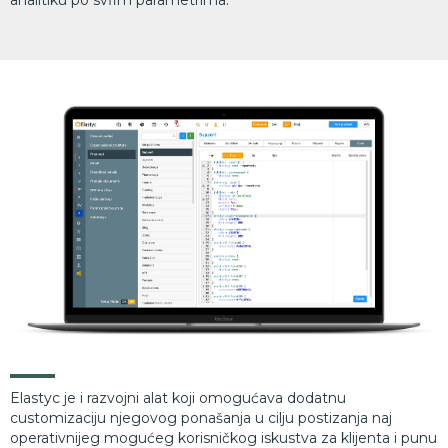
Dodatno programiranje specifičnosti
Elastyc je i razvojni alat koji omogućava dodatnu
customizaciju njegovog ponašanja u cilju postizanja naj
operativnijeg mogućeg korisničkog iskustva za klijenta i punu