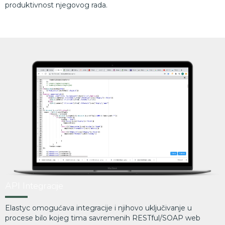
produktivnost njegovog rada.
API Integracije
Elastyc omogućava integracije i njihovo uključivanje u
procese bilo kojeg tima savremenih RESTful/SOAP web