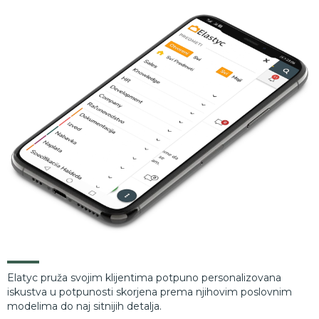
Peronalizovani setup procesa za Vašu organizaciju
Elatyc pruža svojim klijentima potpuno personalizovana
iskustva u potpunosti skorjena prema njihovim poslovnim
modelima do naj sitnijih detalja.