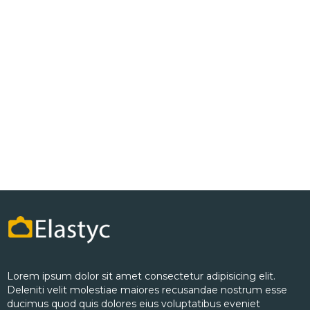
Lorem ipsum dolor sit amet consectetur adipisicing elit.
Deleniti velit molestiae maiores recusandae nostrum esse
ducimus quod quis dolores eius voluptatibus eveniet