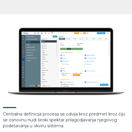
Bogate opcije definicije procesa
Centralna definicija procesa se odvija kroz predmet kroz čiju
se osnovnu nudi široki spektar prilagodjavanja njegovog
podešavanja u okviru sistema.