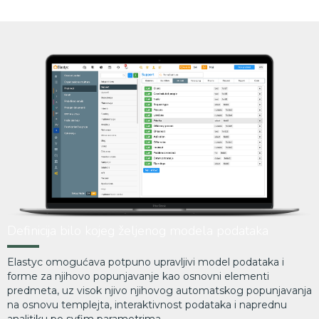
Definicija bilo kojeg željenog modela podataka
Elastyc omogućava potpuno upravljivi model podataka i
forme za njihovo popunjavanje kao osnovni elementi
predmeta, uz visok njivo njihovog automatskog popunjavanja
na osnovu templejta, interaktivnost podataka i naprednu
analitiku po svfim parametrima.