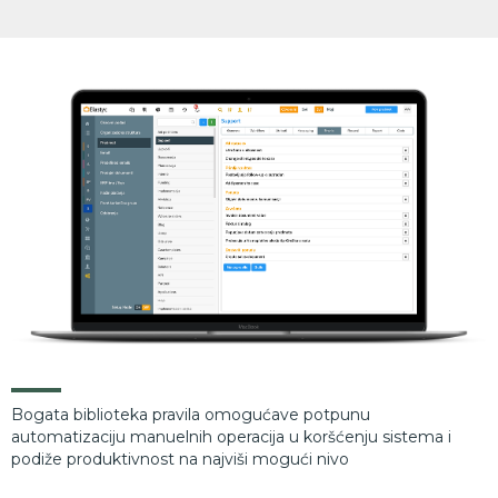
Biblioteka poslovnih pravila
Bogata biblioteka pravila omogućave potpunu
automatizaciju manuelnih operacija u koršćenju sistema i
podiže produktivnost na najviši mogući nivo