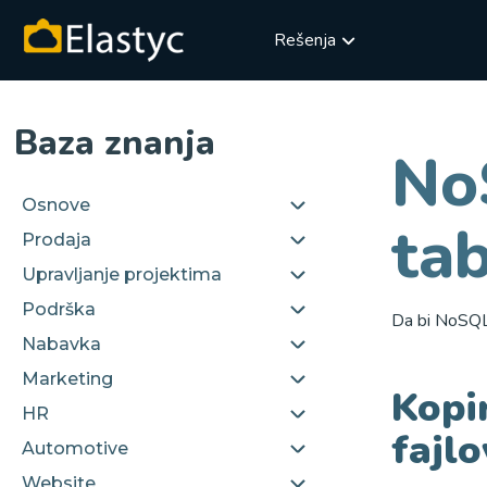
Rešenja
Baza znanja
No
Osnove
ta
Prodaja
Upravljanje projektima
Podrška
Da bi NoSQL 
Nabavka
Marketing
Kopi
HR
fajl
Automotive
Website