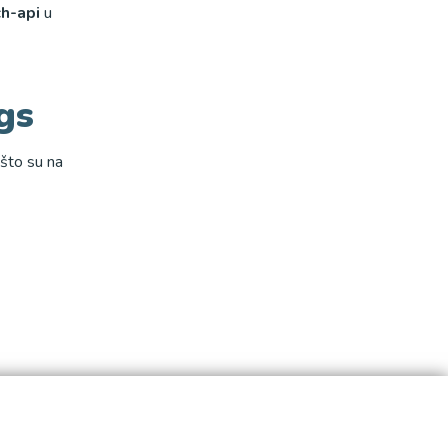
h-api
u
gs
što su na