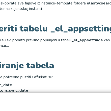
iskopirate sve fajlove iz instance-template foldera
elastycsearc
der na klijentskoj instanci.
eriti tabelu _el_appsettin
li su svi podatci pravilno popunjeni u tabeli
_el_appsettings
kao 
nce...
iranje tabela
e potrebno pustiti / ažurirati su:
c_date
tom_sync_date
csearch_error_logs