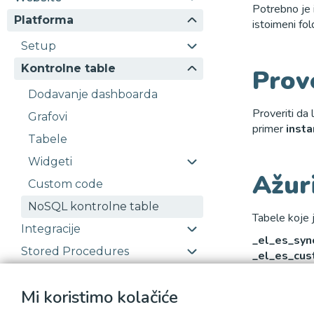
Potrebno je 
Platforma
istoimeni fol
Setup
Kontrolne table
Prov
Dodavanje dashboarda
Proveriti da 
Grafovi
primer
insta
Tabele
Widgeti
Ažur
Custom code
NoSQL kontrolne table
Tabele koje j
Integracije
_el_es_syn
Stored Procedures
_el_es_cus
_el_elasti
Database
Mi koristimo kolačiće
Stored Procedures na klijentu