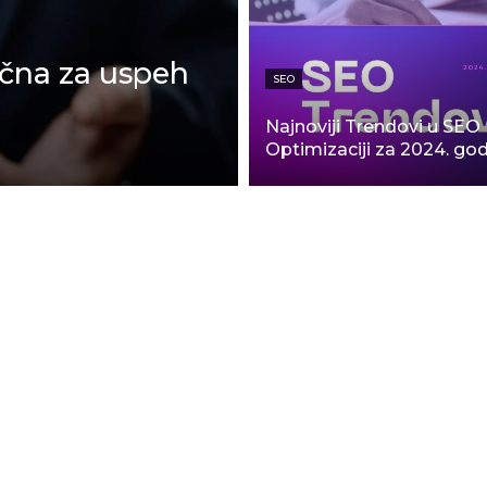
učna za uspeh
SEO
Najnoviji Trendovi u SEO
Optimizaciji za 2024. go