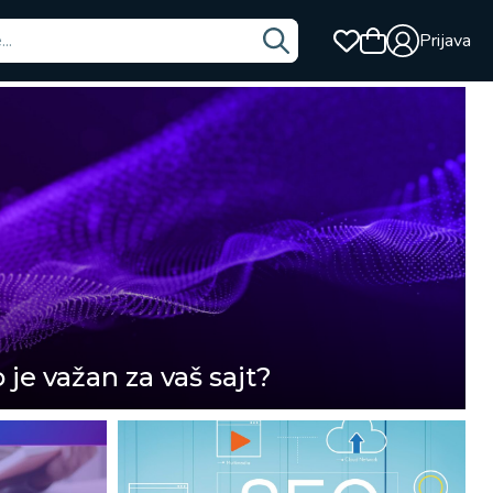
Prijava
o je važan za vaš sajt?