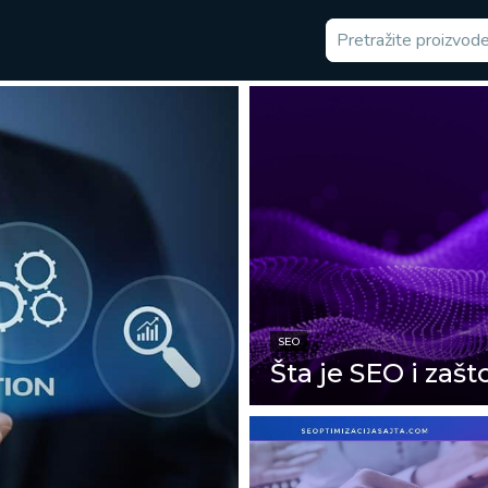
SEO
Šta je SEO i zašt