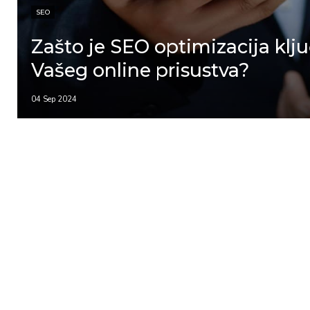
SEO
Zašto je SEO optimizacija klj
Vašeg online prisustva?
04 Sep 2024