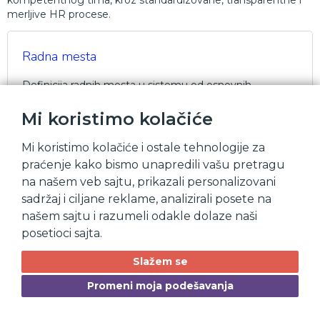
kompetentnog tima, kroz standardizovane, transparentne i
merljive HR procese.
Radna mesta
Definicija radnih mesta u sistemu od osnovnih
podataka do definicije uloga i autorizacija u sistemu.
Mi koristimo kolačiće
Mi koristimo kolačiće i ostale tehnologije za
Zapošljavanje
praćenje kako bismo unapredili vašu pretragu
na našem veb sajtu, prikazali personalizovani
Zapošljavanje je ključni proces u organizacijama koji
sadržaj i ciljane reklame, analizirali posete na
uključuje identifikaciju potreba za radnom snagom,
našem sajtu i razumeli odakle dolaze naši
oglašavanje slobodnih radnih mesta, sprovođenje
posetioci sajta.
selekcijskih postupaka, odabir i zapošljavanje novih
zaposlenih.
Slažem se
Promeni moja podešavanja
Zaposleni