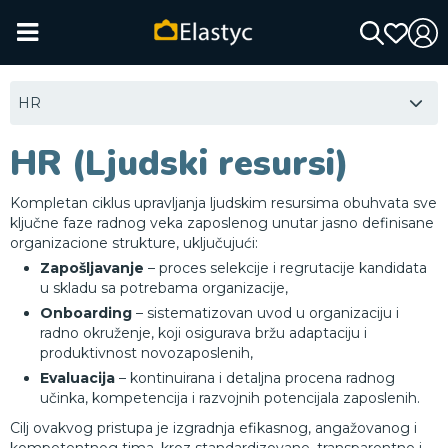
HR
HR (Ljudski resursi)
Kompletan ciklus upravljanja ljudskim resursima obuhvata sve
ključne faze radnog veka zaposlenog unutar jasno definisane
organizacione strukture, uključujući:
Zapošljavanje
– proces selekcije i regrutacije kandidata
u skladu sa potrebama organizacije,
Onboarding
– sistematizovan uvod u organizaciju i
radno okruženje, koji osigurava bržu adaptaciju i
produktivnost novozaposlenih,
Evaluacija
– kontinuirana i detaljna procena radnog
učinka, kompetencija i razvojnih potencijala zaposlenih.
Cilj ovakvog pristupa je izgradnja efikasnog, angažovanog i