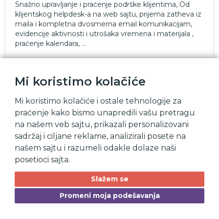
Snažno upravljanje i praćenje podrške klijentima, Od
klijentskog helpdesk-a na web sajtu, prijema zatheva iz
maila i kompletna dvosmerna email komunikacijam,
evidencije aktivnosti i utrošaka vremena i materijala ,
praćenje kalendara, ...
Mi koristimo kolačiće
Baza znanja
Mi koristimo kolačiće i ostale tehnologije za
Sveobuhvatna baza znanja za sve proizvode i usluge
praćenje kako bismo unapredili vašu pretragu
koje nudite sa i ntuitivnim intefejsima za klijente,
na našem veb sajtu, prikazali personalizovani
snažnom pretragom, internim procedurama za
zaposlene, i jednostavnom koriščenju materijala u
sadržaj i ciljane reklame, analizirali posete na
procesu pružanja podrške korisnicima.
našem sajtu i razumeli odakle dolaze naši
posetioci sajta.
Slažem se
Baza znanja nw
Promeni moja podešavanja