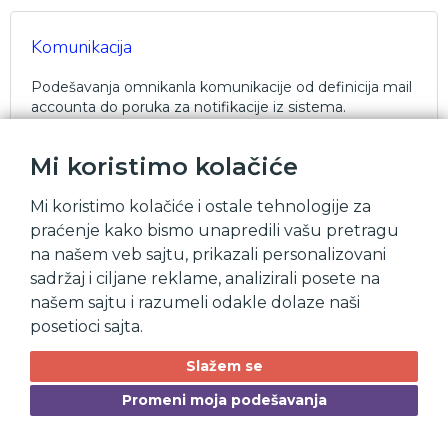
Komunikacija
Podešavanja omnikanla komunikacije od definicija mail
accounta do poruka za notifikacije iz sistema.
Mi koristimo kolačiće
Subjekti
Mi koristimo kolačiće i ostale tehnologije za
praćenje kako bismo unapredili vašu pretragu
Podešavanja subjekata se odnose na prilagođavanje
na našem veb sajtu, prikazali personalizovani
određenih karakteristika ili parametara pojedinaca,
predmeta ili situacija. Ova podešavanja omogućavaju
sadržaj i ciljane reklame, analizirali posete na
prilagodljivost i personalizaciju u skladu sa jedinstvenim
našem sajtu i razumeli odakle dolaze naši
potrebama i preferencama svakog pojedinca ili
posetioci sajta.
entiteta.
Slažem se
Promeni moja podešavanja
Katalog proizvoda