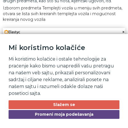
drugih predmeta, kao što su flota, kljentski ugovori, itd.
Izborom predmeta Templejti vozila u meniju svih predmeta,
otvara se lista svih kreiranih templejta vozila i mogućnost
kreiranja novog vozila
Mi koristimo kolačiće
Mi koristimo kolačiće i ostale tehnologije za
praćenje kako bismo unapredili vašu pretragu
na našem veb sajtu, prikazali personalizovani
sadržaj i ciljane reklame, analizirali posete na
našem sajtu i razumeli odakle dolaze naši
posetioci sajta.
Slažem se
Promeni moja podešavanja