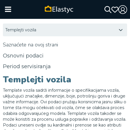
Templejti vozila
Saznaćete na ovoj strani
Osnovni podaci
Period servisiranja
Templejti vozila
Template vozila sadrži informacije o specifikacijama vozila,
uključujući značajke, dimenzije, boje, potrošnju goriva i druge
važne informacije. Ovi podaci pružaju korisnicima jasnu sliku o
tome šta mogu očekivati od vozila, čime se olakšava proces
odabira odgovarajućeg modela. Template vozila također se
može koristiti za procenu usluga popravke i održavanja vozila.
Podaci uneseni ovdje su kardinalni i prenose se kao atributi