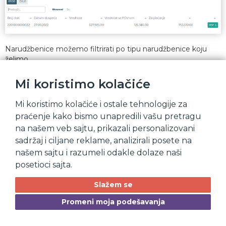
Narudžbenice možemo filtrirati po tipu narudžbenice koju
želimo.
Mi koristimo kolačiće
Mi koristimo kolačiće i ostale tehnologije za
praćenje kako bismo unapredili vašu pretragu
na našem veb sajtu, prikazali personalizovani
sadržaj i ciljane reklame, analizirali posete na
našem sajtu i razumeli odakle dolaze naši
posetioci sajta.
Slažem se
Promeni moja podešavanja