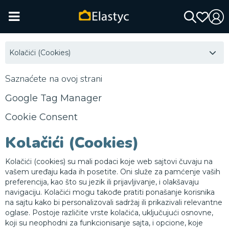
Kolačići (Cookies)
Saznaćete na ovoj strani
Google Tag Manager
Cookie Consent
Kolačići (Cookies)
Kolačići (cookies) su mali podaci koje web sajtovi čuvaju na
vašem uređaju kada ih posetite. Oni služe za pamćenje vaših
preferencija, kao što su jezik ili prijavljivanje, i olakšavaju
navigaciju. Kolačići mogu takođe pratiti ponašanje korisnika
na sajtu kako bi personalizovali sadržaj ili prikazivali relevantne
oglase. Postoje različite vrste kolačića, uključujući osnovne,
koji su neophodni za funkcionisanje sajta, i opcione, koje