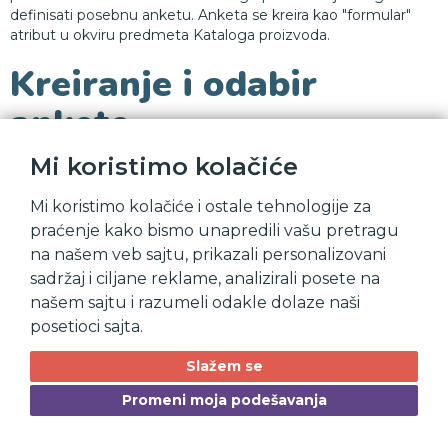
definisati posebnu anketu. Anketa se kreira kao "formular"
atribut u okviru predmeta Kataloga proizvoda.
Kreiranje i odabir
ankete
Mi koristimo kolačiće
Prvi korak koji treba da se odradi prilikom postavljanja anketa,
jeste da se kreiraju sve ankete i da se povežu sa
Mi koristimo kolačiće i ostale tehnologije za
odgovarajućim statusima.
praćenje kako bismo unapredili vašu pretragu
Kreiranje
na našem veb sajtu, prikazali personalizovani
Anketa se kreira tako što se u podešavanjima predmeta
sadržaj i ciljane reklame, analizirali posete na
"Katalog proizvoda" pod grupom atrbuti kreira "formular"
našem sajtu i razumeli odakle dolaze naši
atribut.
posetioci sajta.
Slažem se
Unutar formulara kreiraju se polja koja će se popunjavati
Promeni moja podešavanja
prilikom anketiranja. Tipovi polja koji se koriste su: text,
textarea, numeric, select, checkbox.