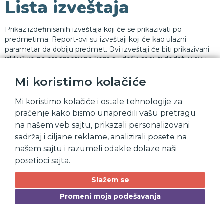
Lista izveštaja
Prikaz izdefinisanih izveštaja koji će se prikazivati po
predmetima. Report-ovi su izveštaji koji će kao ulazni
parametar da dobiju predmet. Ovi izveštaji će biti prikazivani
isključivo na predmetu na kom su definisani, tj dodati u ovu
listu.
Mi koristimo kolačiće
Mi koristimo kolačiće i ostale tehnologije za
praćenje kako bismo unapredili vašu pretragu
na našem veb sajtu, prikazali personalizovani
sadržaj i ciljane reklame, analizirali posete na
našem sajtu i razumeli odakle dolaze naši
posetioci sajta.
Slažem se
Promeni moja podešavanja