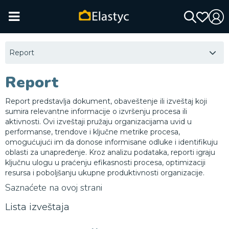
Report
Report
Report predstavlja dokument, obaveštenje ili izveštaj koji
sumira relevantne informacije o izvršenju procesa ili
aktivnosti. Ovi izveštaji pružaju organizacijama uvid u
performanse, trendove i ključne metrike procesa,
omogućujući im da donose informisane odluke i identifikuju
oblasti za unapređenje. Kroz analizu podataka, reporti igraju
ključnu ulogu u praćenju efikasnosti procesa, optimizaciji
resursa i poboljšanju ukupne produktivnosti organizacije.
Saznaćete na ovoj strani
Lista izveštaja