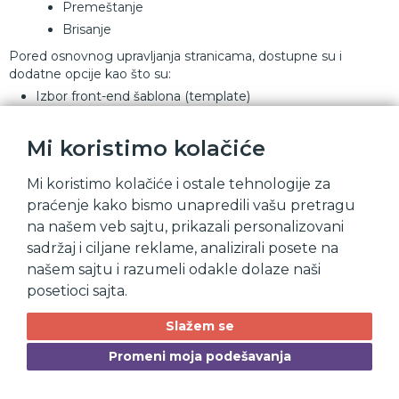
Premeštanje
Brisanje
Pored osnovnog upravljanja stranicama, dostupne su i
dodatne opcije kao što su:
Izbor front-end šablona (template)
Podešavanje SEO parametara
Definisanje korisničkih autorizacija
Mi koristimo kolačiće
Ove funkcionalnosti omogućavaju potpunu kontrolu nad
Mi koristimo kolačiće i ostale tehnologije za
strukturom i organizacijom sadržaja na sajtu.
praćenje kako bismo unapredili vašu pretragu
na našem veb sajtu, prikazali personalizovani
sadržaj i ciljane reklame, analizirali posete na
našem sajtu i razumeli odakle dolaze naši
posetioci sajta.
Slažem se
Promeni moja podešavanja