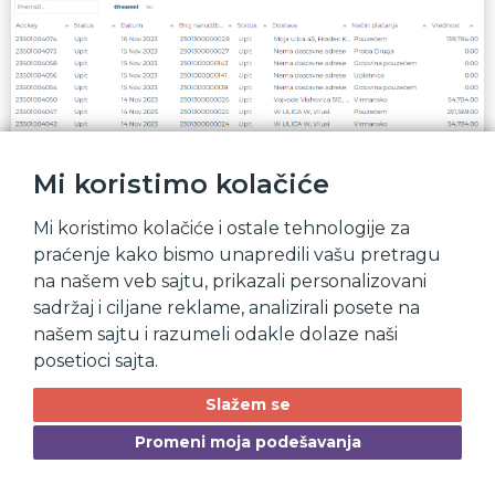
Mi koristimo kolačiće
Mi koristimo kolačiće i ostale tehnologije za
praćenje kako bismo unapredili vašu pretragu
na našem veb sajtu, prikazali personalizovani
sadržaj i ciljane reklame, analizirali posete na
Prikaz pojedinačne
našem sajtu i razumeli odakle dolaze naši
posetioci sajta.
narudžbine
Slažem se
Iz tabele biramo narudžbinu za koju zelimo da dobijemo više
Promeni moja podešavanja
informacija i učitava nam se sledeći ekran.