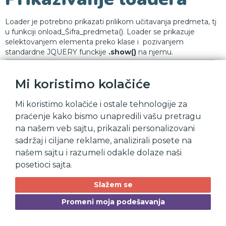
Loader je potrebno prikazati prilikom učitavanja predmeta, tj
u funkciji onload_Šifra_predmeta(). Loader se prikazuje
selektovanjem elementa preko klase i pozivanjem
standardne JQUERY funckije
.show()
na njemu.
function onload_20S01005134() {
    $(".loadersinglecasev2case").show()
Mi koristimo kolačiće
}
Mi koristimo kolačiće i ostale tehnologije za
Sakrivanje loadera
praćenje kako bismo unapredili vašu pretragu
na našem veb sajtu, prikazali personalizovani
sadržaj i ciljane reklame, analizirali posete na
Loader se gasi (sakriva) pozivanjem JQUERY funckija
.hide()
našem sajtu i razumeli odakle dolaze naši
ili
.fadeOut()
na selektovanom elementu. Funckiju treba
pozvati kada se sva dodatna manipulacija podacima završi.
posetioci sajta.
// gasi loader
Slažem se
$(".loadersinglecasev2case").fadeOut()
Promeni moja podešavanja