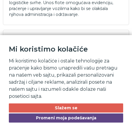
logističke svrhe. Unos flote omogućava evidenciju,
praćenje i upravljanje vozilima kako bi se olakšala
njihova administracija i održavanje.
Flexi
Mi koristimo kolačiće
Mi koristimo kolačiće i ostale tehnologije za
praćenje kako bismo unapredili vašu pretragu
na našem veb sajtu, prikazali personalizovani
sadržaj i ciljane reklame, analizirali posete na
našem sajtu i razumeli odakle dolaze naši
posetioci sajta.
Slažem se
Promeni moja podešavanja